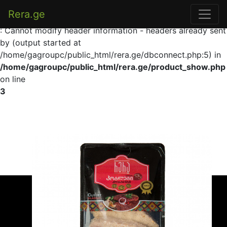
Rera.ge
Warning
: Cannot modify header information - headers already sent
by (output started at
/home/gagroupc/public_html/rera.ge/dbconnect.php:5) in
/home/gagroupc/public_html/rera.ge/product_show.php
on line
3