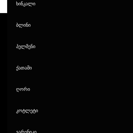
ხინკალი
ბლინი
პელმენი
ქათამი
ღორი
კოტლეტი
ვარენიკი