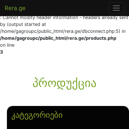
Rera.ge
Warning
: Cannot modify header information - headers already sent
by (output started at
/home/gagroupc/public_html/rera.ge/dbconnect.php:5) in
/home/gagroupc/public_html/rera.ge/products.php
on line
3
პროდუქცია
კატეგორიები