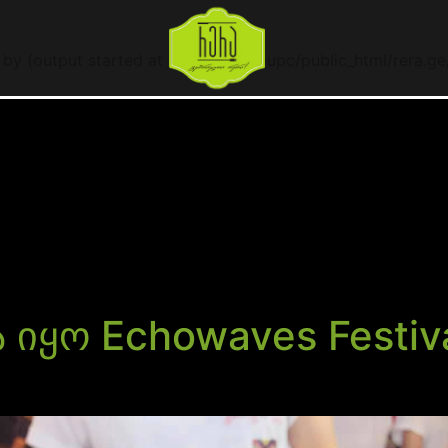
 by (output started at /home/gagroupc/public_html/rera.ge
 იყო Echowaves Festiva